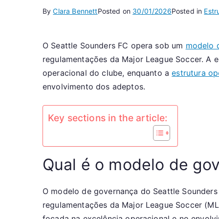
By
Clara Bennett
Posted on
30/01/2026
Posted in
Estr
O Seattle Sounders FC opera sob um
modelo 
regulamentações da Major League Soccer. A equ
operacional do clube, enquanto a
estrutura op
envolvimento dos adeptos.
Key sections in the article:
Qual é o modelo de go
O modelo de governança do Seattle Sounders 
regulamentações da Major League Soccer (MLS
focada na excelência operacional e no envolv