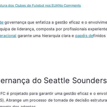
on
utura dos Clubes de Futebol nos EUA
No Comments
Seattle
Sounders
de
governança que enfatiza a gestão eficaz e o envolvim
FC:
ipa de liderança, composta por profissionais experientes
Modelo
de
eracional
garante uma hierarquia clara e
papéis de
finido
governação,
Equipa
de
liderança,
Estrutura
operacional
vernança do Seattle Sounder
FC é projetado para garantir uma gestão eficaz e o env
). Abrange um processo de tomada de decisão estruturad
imento dos adeptos.