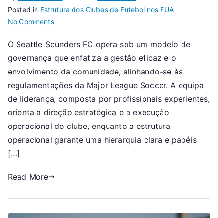
Posted in
Estrutura dos Clubes de Futebol nos EUA
on
No Comments
Seattle
O Seattle Sounders FC opera sob um modelo de
Sounders
governança que enfatiza a gestão eficaz e o
FC:
Modelo
envolvimento da comunidade, alinhando-se às
de
regulamentações da Major League Soccer. A equipa
governação,
de liderança, composta por profissionais experientes,
Equipa
orienta a direção estratégica e a execução
de
operacional do clube, enquanto a estrutura
liderança,
operacional garante uma hierarquia clara e papéis
Estrutura
[…]
operacional
Read More