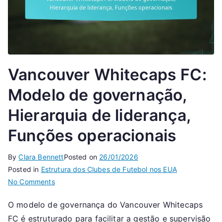
Vancouver Whitecaps FC:
Modelo de governação,
Hierarquia de liderança,
Funções operacionais
By
Clara Bennett
Posted on
26/01/2026
Posted in
Estrutura dos Clubes de Futebol nos EUA
on
No Comments
Vancouver
O modelo de governança do Vancouver Whitecaps
Whitecaps
FC é estruturado para facilitar a gestão e supervisão
FC: