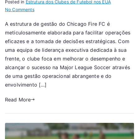
Posted in
Estrutura dos Clubes de Futebol nos EUA
on
No Comments
Chicago
A estrutura de gestão do Chicago Fire FC é
Fire
meticulosamente elaborada para facilitar operações
FC:
Estrutura
eficazes e a tomada de decisões estratégicas. Com
de
uma equipa de liderança executiva dedicada à sua
gestão,
frente, o clube foca em melhorar o desempenho e
Liderança
alcançar o sucesso na Major League Soccer através
executiva,
de uma gestão operacional abrangente e do
Operações
envolvimento […]
do
clube
Read More