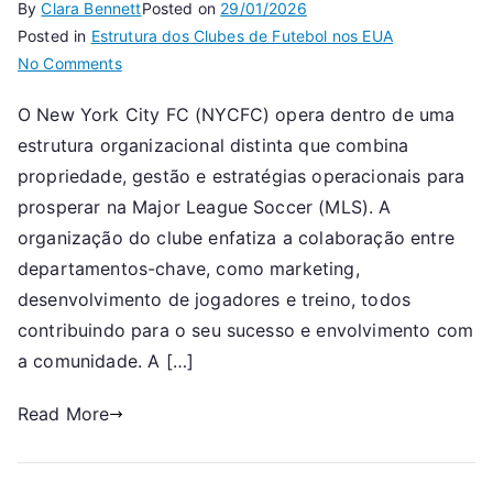
By
Clara Bennett
Posted on
29/01/2026
Posted in
Estrutura dos Clubes de Futebol nos EUA
on
No Comments
New
O New York City FC (NYCFC) opera dentro de uma
York
estrutura organizacional distinta que combina
City
FC:
propriedade, gestão e estratégias operacionais para
Visão
prosperar na Major League Soccer (MLS). A
geral
organização do clube enfatiza a colaboração entre
estrutural,
departamentos-chave, como marketing,
Departamentos
desenvolvimento de jogadores e treino, todos
principais,
contribuindo para o seu sucesso e envolvimento com
Processo
a comunidade. A […]
de
tomada
Read More
de
decisão