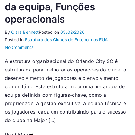
da equipa, Funções
operacionais
By
Clara Bennett
Posted on
05/02/2026
Posted in
Estrutura dos Clubes de Futebol nos EUA
on
No Comments
Orlando
A estrutura organizacional do Orlando City SC é
City
estruturada para melhorar as operações do clube, o
SC:
Estrutura
desenvolvimento de jogadores e o envolvimento
organizacional,
comunitário. Esta estrutura inclui uma hierarquia de
Hierarquia
equipa definida com figuras-chave, como a
da
propriedade, a gestão executiva, a equipa técnica e
equipa,
os jogadores, cada um contribuindo para o sucesso
Funções
do clube na Major […]
operacionais
Read More