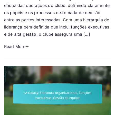
Modelo
eficaz das operações do clube, definindo claramente
de
os papéis e os processos de tomada de decisão
governação,
entre as partes interessadas. Com uma hierarquia de
Hierarquia
liderança bem definida que inclui funções executivas
de
e de alta gestão, o clube assegura uma […]
liderança,
Funções
Read More
operacionais