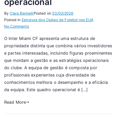
operacional
By
Clara Bennett
Posted on
03/02/2026
Posted in
Estrutura dos Clubes de Futebol nos EUA
on
No Comments
Inter
O Inter Miami CF apresenta uma estrutura de
Miami
propriedade distinta que combina vários investidores
CF:
Estrutura
e partes interessadas, incluindo figuras proeminentes
de
que moldam a gestão e as estratégias operacionais
propriedade,
do clube. A equipa de gestão é composta por
Equipa
profissionais experientes cuja diversidade de
de
conhecimentos melhora o desempenho e a eficácia
gestão,
da equipa. Este quadro operacional é […]
Configuração
operacional
Read More