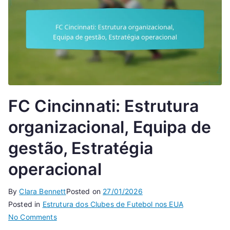
FC Cincinnati: Estrutura
organizacional, Equipa de
gestão, Estratégia
operacional
By
Clara Bennett
Posted on
27/01/2026
Posted in
Estrutura dos Clubes de Futebol nos EUA
on
No Comments
FC