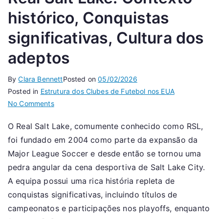
histórico, Conquistas
significativas, Cultura dos
adeptos
By
Clara Bennett
Posted on
05/02/2026
Posted in
Estrutura dos Clubes de Futebol nos EUA
on
No Comments
Real
O Real Salt Lake, comumente conhecido como RSL,
Salt
foi fundado em 2004 como parte da expansão da
Lake:
Contexto
Major League Soccer e desde então se tornou uma
histórico,
pedra angular da cena desportiva de Salt Lake City.
Conquistas
A equipa possui uma rica história repleta de
significativas,
conquistas significativas, incluindo títulos de
Cultura
campeonatos e participações nos playoffs, enquanto
dos