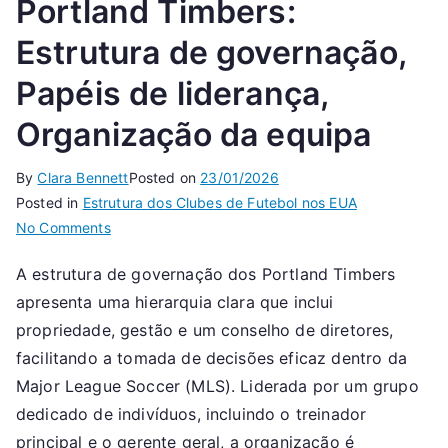
Portland Timbers:
Estrutura de governação,
Papéis de liderança,
Organização da equipa
By
Clara Bennett
Posted on
23/01/2026
Posted in
Estrutura dos Clubes de Futebol nos EUA
on
No Comments
Portland
A estrutura de governação dos Portland Timbers
Timbers:
apresenta uma hierarquia clara que inclui
Estrutura
de
propriedade, gestão e um conselho de diretores,
governação,
facilitando a tomada de decisões eficaz dentro da
Papéis
Major League Soccer (MLS). Liderada por um grupo
de
dedicado de indivíduos, incluindo o treinador
liderança,
principal e o gerente geral, a organização é