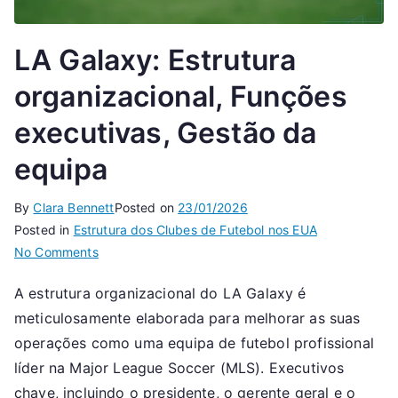
LA Galaxy: Estrutura
organizacional, Funções
executivas, Gestão da
equipa
By
Clara Bennett
Posted on
23/01/2026
Posted in
Estrutura dos Clubes de Futebol nos EUA
on
No Comments
LA
A estrutura organizacional do LA Galaxy é
Galaxy:
meticulosamente elaborada para melhorar as suas
Estrutura
organizacional,
operações como uma equipa de futebol profissional
Funções
líder na Major League Soccer (MLS). Executivos
executivas,
chave, incluindo o presidente, o gerente geral e o