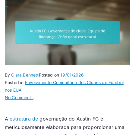
By
Clara Bennett
Posted on
19/01/2026
Posted in
Envolvimento Comunitário dos Clubes de Futebol
nos EUA
on
No Comments
Austin
FC:
A
estrutura de
governação do Austin FC é
Governança
meticulosamente elaborada para proporcionar uma
do
clube,