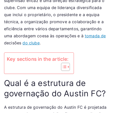
supervisão eficaz e uma direção estratégica para o
Equipa
clube. Com uma equipa de liderança diversificada
de
que inclui o proprietário, o presidente e a equipa
liderança,
técnica, a organização promove a colaboração e a
Visão
eficiência entre vários departamentos, garantindo
geral
uma abordagem coesa às operações e à
tomada de
estrutural
decisões
do clube
.
Key sections in the article:
Qual é a estrutura de
governação do Austin FC?
A estrutura de governação do Austin FC é projetada