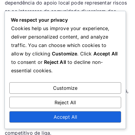
dependência do apoio local pode representar riscos
se os interesses da comunidade divergirem dos
objetivos mais amplos da liga.
We respect your privacy
Cookies help us improve your experience,
Contras:
deliver personalized content, and analyze
Potencial para uma tomada de decisão mais
traffic. You can choose which cookies to
lenta devido à contribuição da comunidade.
allow by clicking
Customize
. Click
Accept All
Risco de desalinhamento entre os objetivos
to consent or
Reject All
to decline non-
locais e os da liga.
essential cookies.
Em última análise, o modelo de governação do
Customize
Austin FC oferece lições valiosas para outros clubes,
particularmente em termos de fomentar laços
Reject All
comunitários e inclusão. No entanto, também
destaca a importância de equilibrar o envolvimento
Accept All
local com as exigências de operar num ambiente
competitivo de liga.